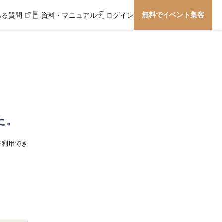
無料でイベント集客
ある質問
資料・マニュアル
ログイン
た。
在利用でき