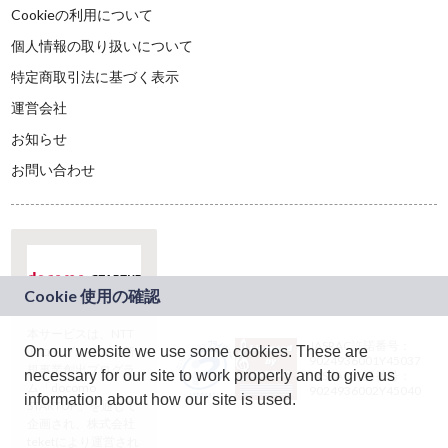
Cookieの利用について
個人情報の取り扱いについて
特定商取引法に基づく表示
運営会社
お知らせ
お問い合わせ
本サービスは、NTT
JASRAC許諾番号：
On our website we use some cookies. These are
ドコモグループの新
9024936001Y45037
規事業創出プログラ
necessary for our site to work properly and to give us
JASRAC許諾番号：
ム「docomo
9024936002Y45040
information about how our site is used.
STARTUP」を通じて
企画され、株式会社
teketにより運営され