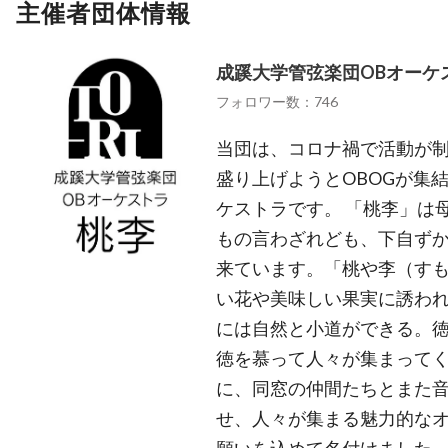
主催者団体情報
成蹊大学管弦楽団OBオーケ
フォロワー数：746
当団は、コロナ禍で活動が
盛り上げようとOBOGが集
ケストラです。 「桃李」は
もの言わざれども、下自ず
来ています。「桃や李（す
い花や美味しい果実に誘わ
には自然と小道ができる。
徳を慕って人々が集まってく
に、同窓の仲間たちとまた
せ、人々が集まる魅力的な