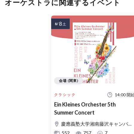
オーケストラに関連するイベント
8
8/
土
会場 (関東)
14:00 開
クラシック
Ein Kleines Orchester 5th
Summer Concert
慶應義塾大学湘南藤沢キャンパス Θ館
552
757
7