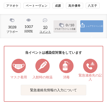
アマオケ
ベートーヴェン
成蹊
高井優希
八王子
0
/ 10
1007
3028
10
シェアでイベント応
ブラボーでイベント応援
回閲覧
ブラボー
コメント
援
当イベントは感染症対策をしています
緊急連絡先の
記
マスク着用
入館時の検温
消毒
入
緊急連絡先情報の入力について