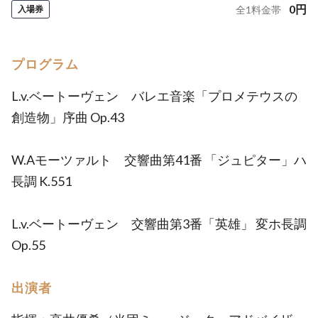
0
円
入場券
全
1
料金帯
プログラム
L.v.ベートーヴェン バレエ音楽「プロメテウスの
創造物」序曲 Op.43
W.Aモーツァルト 交響曲第41番 「ジュピター」ハ
長調 K.551
L.v.ベートーヴェン 交響曲第3番「英雄」 変ホ長調
Op.55
出演者