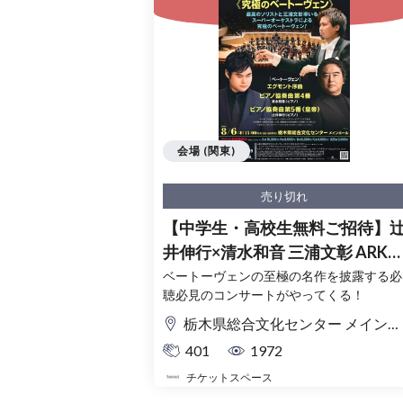
会場 (関東)
売り切れ
【中学生・高校生無料ご招待】
井伸行×清水和音 三浦文彰 ARKフ
ィルハーモニック≪究極のベー
ベートーヴェンの至極の名作を披露する必
聴必見のコンサートがやってくる！
ーヴェン≫(栃木公演)
栃木県総合文化センター メインホール
401
1972
チケットスペース