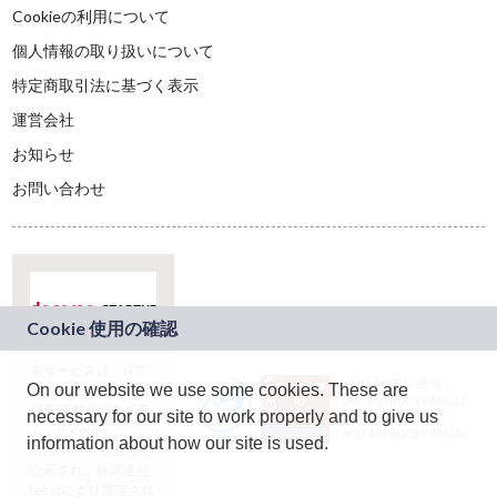
Cookieの利用について
個人情報の取り扱いについて
特定商取引法に基づく表示
運営会社
お知らせ
お問い合わせ
本サービスは、NTT
JASRAC許諾番号：
On our website we use some cookies. These are
ドコモグループの新
9024936001Y45037
規事業創出プログラ
necessary for our site to work properly and to give us
JASRAC許諾番号：
ム「docomo
9024936002Y45040
information about how our site is used.
STARTUP」を通じて
企画され、株式会社
teketにより運営され