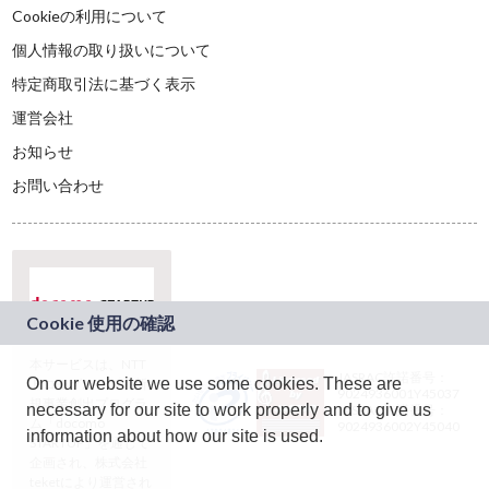
Cookieの利用について
個人情報の取り扱いについて
特定商取引法に基づく表示
運営会社
お知らせ
お問い合わせ
本サービスは、NTT
JASRAC許諾番号：
On our website we use some cookies. These are
ドコモグループの新
9024936001Y45037
規事業創出プログラ
necessary for our site to work properly and to give us
JASRAC許諾番号：
ム「docomo
9024936002Y45040
information about how our site is used.
STARTUP」を通じて
企画され、株式会社
teketにより運営され