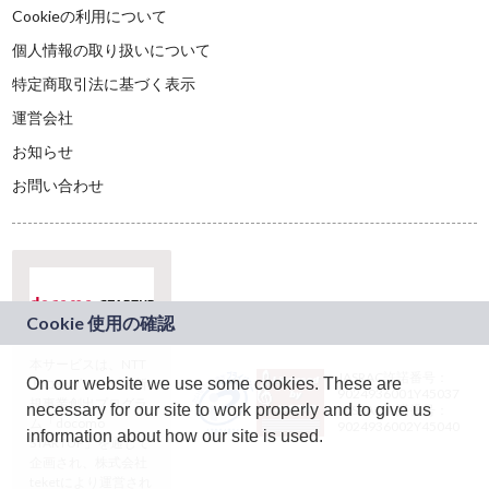
Cookieの利用について
個人情報の取り扱いについて
特定商取引法に基づく表示
運営会社
お知らせ
お問い合わせ
本サービスは、NTT
JASRAC許諾番号：
On our website we use some cookies. These are
ドコモグループの新
9024936001Y45037
規事業創出プログラ
necessary for our site to work properly and to give us
JASRAC許諾番号：
ム「docomo
9024936002Y45040
information about how our site is used.
STARTUP」を通じて
企画され、株式会社
teketにより運営され