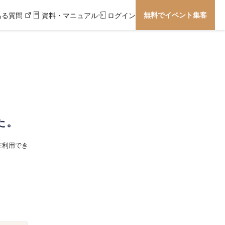
無料でイベント集客
ある質問
資料・マニュアル
ログイン
た。
在利用でき