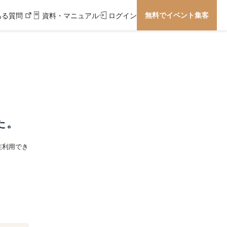
無料でイベント集客
ある質問
資料・マニュアル
ログイン
た。
在利用でき