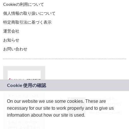
Cookieの利用について
個人情報の取り扱いについて
特定商取引法に基づく表示
運営会社
お知らせ
お問い合わせ
本サービスは、NTT
JASRAC許諾番号：
On our website we use some cookies. These are
ドコモグループの新
9024936001Y45037
規事業創出プログラ
necessary for our site to work properly and to give us
JASRAC許諾番号：
ム「docomo
9024936002Y45040
information about how our site is used.
STARTUP」を通じて
企画され、株式会社
teketにより運営され