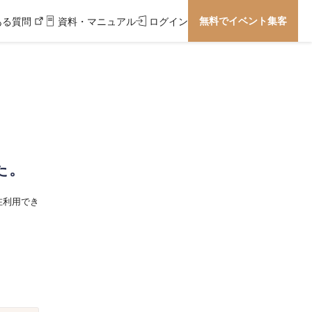
無料でイベント集客
ある質問
資料・マニュアル
ログイン
た。
在利用でき