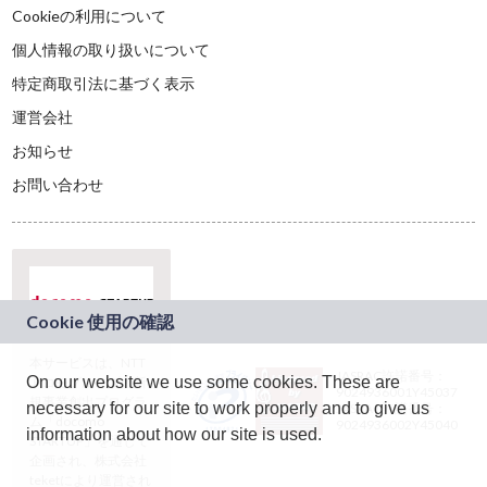
Cookieの利用について
個人情報の取り扱いについて
特定商取引法に基づく表示
運営会社
お知らせ
お問い合わせ
本サービスは、NTT
JASRAC許諾番号：
On our website we use some cookies. These are
ドコモグループの新
9024936001Y45037
規事業創出プログラ
necessary for our site to work properly and to give us
JASRAC許諾番号：
ム「docomo
9024936002Y45040
information about how our site is used.
STARTUP」を通じて
企画され、株式会社
teketにより運営され