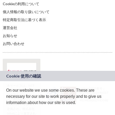
Cookieの利用について
個人情報の取り扱いについて
特定商取引法に基づく表示
運営会社
お知らせ
お問い合わせ
本サービスは、NTT
JASRAC許諾番号：
On our website we use some cookies. These are
ドコモグループの新
9024936001Y45037
規事業創出プログラ
necessary for our site to work properly and to give us
JASRAC許諾番号：
ム「docomo
9024936002Y45040
information about how our site is used.
STARTUP」を通じて
企画され、株式会社
teketにより運営され