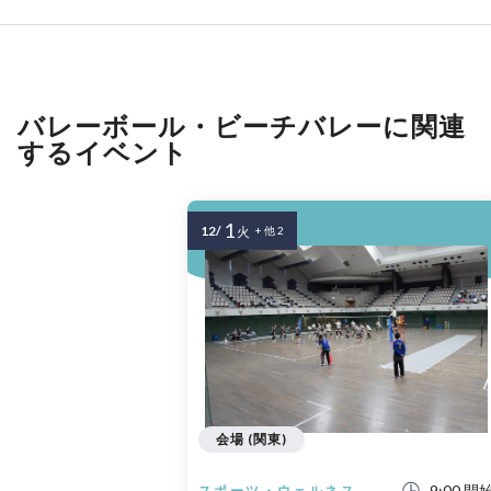
バレーボール・ビーチバレーに関連
するイベント
1
12/
火
+ 他 2
会場 (関東)
9:00 開
スポーツ・ウェルネス