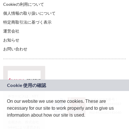
Cookieの利用について
個人情報の取り扱いについて
特定商取引法に基づく表示
運営会社
お知らせ
お問い合わせ
本サービスは、NTT
JASRAC許諾番号：
On our website we use some cookies. These are
ドコモグループの新
9024936001Y45037
規事業創出プログラ
necessary for our site to work properly and to give us
JASRAC許諾番号：
ム「docomo
9024936002Y45040
information about how our site is used.
STARTUP」を通じて
企画され、株式会社
teketにより運営され