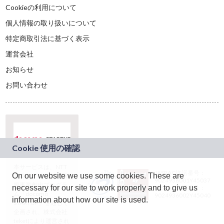
Cookieの利用について
個人情報の取り扱いについて
特定商取引法に基づく表示
運営会社
お知らせ
お問い合わせ
本サービスは、NTT
JASRAC許諾番号：
On our website we use some cookies. These are
ドコモグループの新
9024936001Y45037
規事業創出プログラ
necessary for our site to work properly and to give us
JASRAC許諾番号：
ム「docomo
9024936002Y45040
information about how our site is used.
STARTUP」を通じて
企画され、株式会社
teketにより運営され