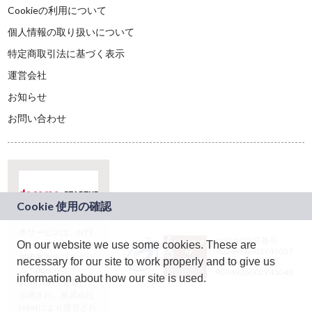
Cookieの利用について
個人情報の取り扱いについて
特定商取引法に基づく表示
運営会社
お知らせ
お問い合わせ
本サービスは、NTT
JASRAC許諾番号：
On our website we use some cookies. These are
ドコモグループの新
9024936001Y45037
規事業創出プログラ
necessary for our site to work properly and to give us
JASRAC許諾番号：
ム「docomo
9024936002Y45040
information about how our site is used.
STARTUP」を通じて
企画され、株式会社
teketにより運営され