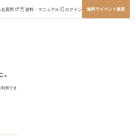
無料でイベント集客
ある質問
資料・マニュアル
ログイン
た。
在利用でき