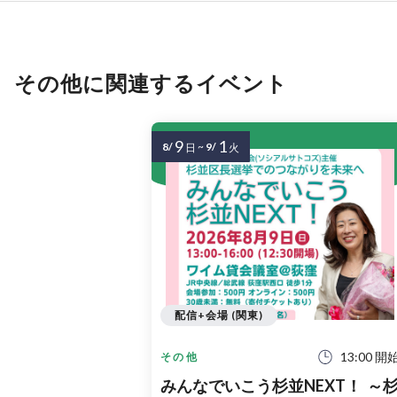
その他に関連するイベント
9
1
8/
~
9/
日
火
配信+会場 (関東)
13:00 開
その他
みんなでいこう杉並NEXT！ ～