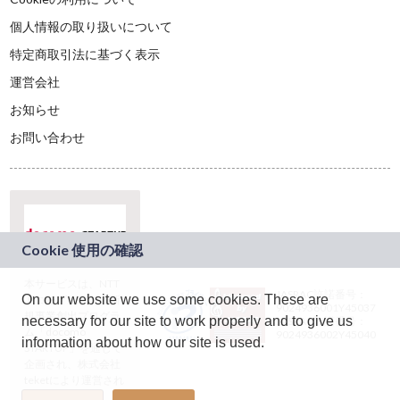
個人情報の取り扱いについて
特定商取引法に基づく表示
運営会社
お知らせ
お問い合わせ
本サービスは、NTT
JASRAC許諾番号：
On our website we use some cookies. These are
ドコモグループの新
9024936001Y45037
規事業創出プログラ
necessary for our site to work properly and to give us
JASRAC許諾番号：
ム「docomo
9024936002Y45040
information about how our site is used.
STARTUP」を通じて
企画され、株式会社
teketにより運営され
ています。