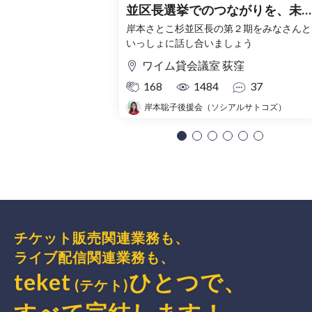
並区長選挙でのつながりを、未
へ～
岸本さとこ杉並区長の第２期をみなさんと
いっしょに話し合いましょう
ワイム貸会議室 荻窪
168
1484
37
岸本聡子後援会（ソシアルサトコズ）
チケット販売関連業務も、
ライブ配信関連業務も、
teket
ひとつで、
(テケト)