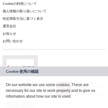
Cookieの利用について
個人情報の取り扱いについて
特定商取引法に基づく表示
運営会社
お知らせ
お問い合わせ
本サービスは、NTT
JASRAC許諾番号：
On our website we use some cookies. These are
ドコモグループの新
9024936001Y45037
規事業創出プログラ
necessary for our site to work properly and to give us
JASRAC許諾番号：
ム「docomo
9024936002Y45040
information about how our site is used.
STARTUP」を通じて
企画され、株式会社
teketにより運営され