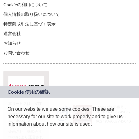
Cookieの利用について
個人情報の取り扱いについて
特定商取引法に基づく表示
運営会社
お知らせ
お問い合わせ
本サービスは、NTT
JASRAC許諾番号：
On our website we use some cookies. These are
ドコモグループの新
9024936001Y45037
規事業創出プログラ
necessary for our site to work properly and to give us
JASRAC許諾番号：
ム「docomo
9024936002Y45040
information about how our site is used.
STARTUP」を通じて
企画され、株式会社
teketにより運営され