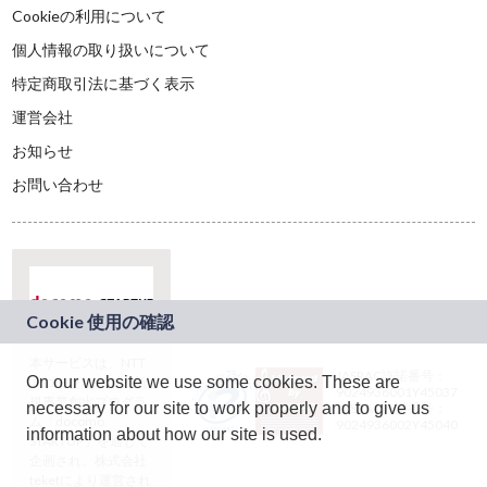
Cookieの利用について
個人情報の取り扱いについて
特定商取引法に基づく表示
運営会社
お知らせ
お問い合わせ
本サービスは、NTT
JASRAC許諾番号：
On our website we use some cookies. These are
ドコモグループの新
9024936001Y45037
規事業創出プログラ
necessary for our site to work properly and to give us
JASRAC許諾番号：
ム「docomo
9024936002Y45040
information about how our site is used.
STARTUP」を通じて
企画され、株式会社
teketにより運営され