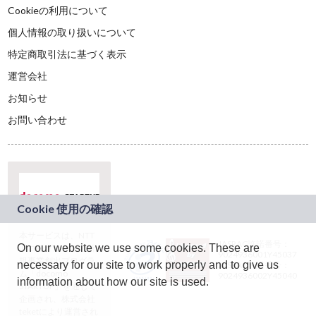
Cookieの利用について
個人情報の取り扱いについて
特定商取引法に基づく表示
運営会社
お知らせ
お問い合わせ
本サービスは、NTT
JASRAC許諾番号：
On our website we use some cookies. These are
ドコモグループの新
9024936001Y45037
規事業創出プログラ
necessary for our site to work properly and to give us
JASRAC許諾番号：
ム「docomo
9024936002Y45040
information about how our site is used.
STARTUP」を通じて
企画され、株式会社
teketにより運営され