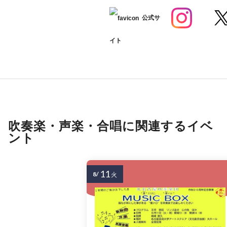
公式サ
イト
吹奏楽・声楽・合唱に関連するイベ
ント
11
8/
火