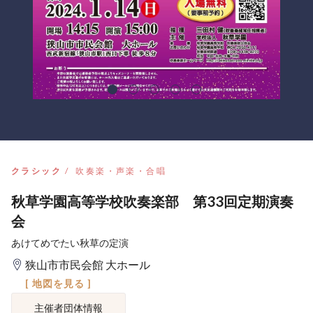
クラシック
吹奏楽・声楽・合唱
秋草学園高等学校吹奏楽部 第33回定期演奏
会
あけてめでたい秋草の定演
狭山市市民会館 大ホール
[ 地図を見る ]
主催者団体情報