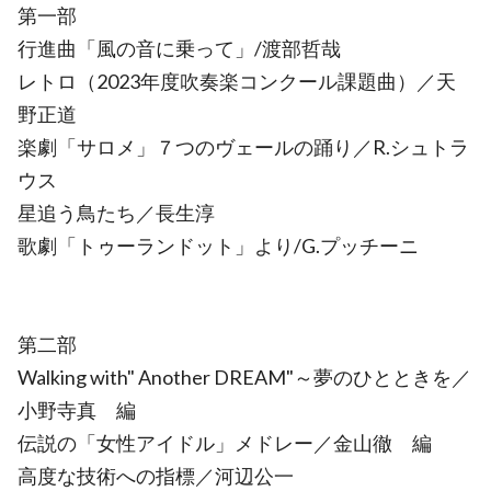
第一部
行進曲「風の音に乗って」/渡部哲哉
レトロ（2023年度吹奏楽コンクール課題曲）／天
野正道
楽劇「サロメ」７つのヴェールの踊り／R.シュトラ
ウス
星追う鳥たち／長生淳
歌劇「トゥーランドット」より/G.プッチーニ
第二部
Walking with" Another DREAM"～夢のひとときを／
小野寺真 編
伝説の「女性アイドル」メドレー／金山徹 編
高度な技術への指標／河辺公一