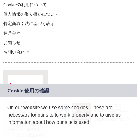
Cookieの利用について
個人情報の取り扱いについて
特定商取引法に基づく表示
運営会社
お知らせ
お問い合わせ
本サービスは、NTT
JASRAC許諾番号：
On our website we use some cookies. These are
ドコモグループの新
9024936001Y45037
規事業創出プログラ
necessary for our site to work properly and to give us
JASRAC許諾番号：
ム「docomo
9024936002Y45040
information about how our site is used.
STARTUP」を通じて
企画され、株式会社
teketにより運営され