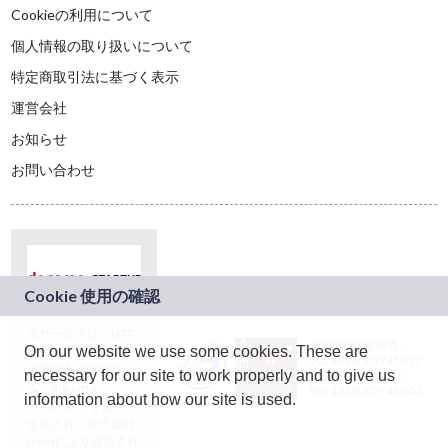
Cookieの利用について
個人情報の取り扱いについて
特定商取引法に基づく表示
運営会社
お知らせ
お問い合わせ
本サービスは、NTT
JASRAC許諾番号：
On our website we use some cookies. These are
ドコモグループの新
9024936001Y45037
規事業創出プログラ
necessary for our site to work properly and to give us
JASRAC許諾番号：
ム「docomo
9024936002Y45040
information about how our site is used.
STARTUP」を通じて
企画され、株式会社
teketにより運営され