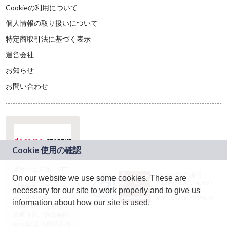
Cookieの利用について
個人情報の取り扱いについて
特定商取引法に基づく表示
運営会社
お知らせ
お問い合わせ
本サービスは、NTT
JASRAC許諾番号：
On our website we use some cookies. These are
ドコモグループの新
9024936001Y45037
規事業創出プログラ
necessary for our site to work properly and to give us
JASRAC許諾番号：
ム「docomo
9024936002Y45040
information about how our site is used.
STARTUP」を通じて
企画され、株式会社
teketにより運営され