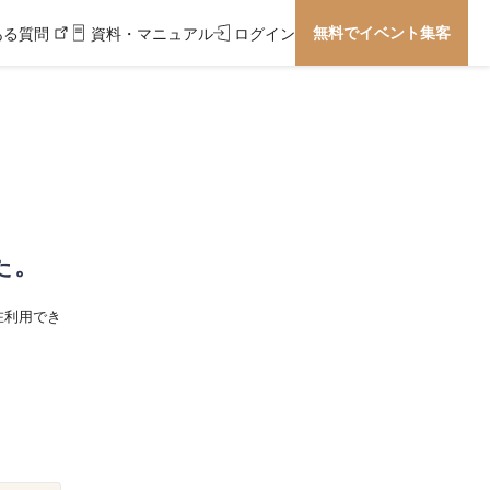
無料でイベント集客
ある質問
資料・マニュアル
ログイン
た。
在利用でき