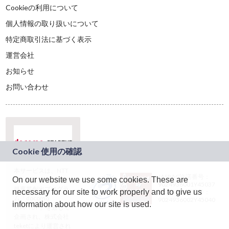
Cookieの利用について
個人情報の取り扱いについて
特定商取引法に基づく表示
運営会社
お知らせ
お問い合わせ
本サービスは、NTT
JASRAC許諾番号：
On our website we use some cookies. These are
ドコモグループの新
9024936001Y45037
規事業創出プログラ
necessary for our site to work properly and to give us
JASRAC許諾番号：
ム「docomo
9024936002Y45040
information about how our site is used.
STARTUP」を通じて
企画され、株式会社
teketにより運営され