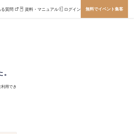
無料でイベント集客
ある質問
資料・マニュアル
ログイン
た。
在利用でき