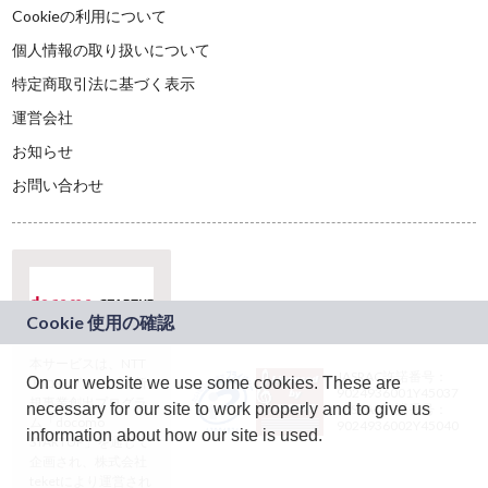
Cookieの利用について
個人情報の取り扱いについて
特定商取引法に基づく表示
運営会社
お知らせ
お問い合わせ
本サービスは、NTT
JASRAC許諾番号：
On our website we use some cookies. These are
ドコモグループの新
9024936001Y45037
規事業創出プログラ
necessary for our site to work properly and to give us
JASRAC許諾番号：
ム「docomo
9024936002Y45040
information about how our site is used.
STARTUP」を通じて
企画され、株式会社
teketにより運営され