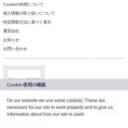
Cookieの利用について
個人情報の取り扱いについて
特定商取引法に基づく表示
運営会社
お知らせ
お問い合わせ
本サービスは、NTT
JASRAC許諾番号：
On our website we use some cookies. These are
ドコモグループの新
9024936001Y45037
規事業創出プログラ
necessary for our site to work properly and to give us
JASRAC許諾番号：
ム「docomo
9024936002Y45040
information about how our site is used.
STARTUP」を通じて
企画され、株式会社
teketにより運営され