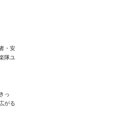
者・安
楽隊ユ
きっ
広がる