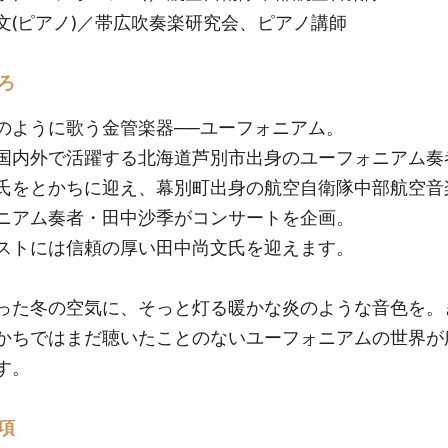
文(ピアノ)／帯広吹奏楽研究会、ピアノ講師
ろ
のように歌う金管楽器──ユーフォニアム。
国内外で活躍する北海道芦別市出身のユーフォニアム奏
氏をとかちに迎え、幕別町出身の航空自衛隊中部航空音
ニアム奏者・田中沙季がコンサートを企画。
ストには信頼の厚い田中尚文氏を迎えます。
った冬の空気に、そっと灯る暖かな炎のような音色を。
かちではまだ聴いたことのないユーフォニアムの世界が
す。
項