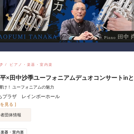
ク
ピアノ・楽器・室内楽
平×田中沙季ユーフォニアムデュオコンサートin
響け！ ユーフォニアムの魅力
ちプラザ レインボーホール
図を見る ]
催者団体情報
・楽器・室内楽