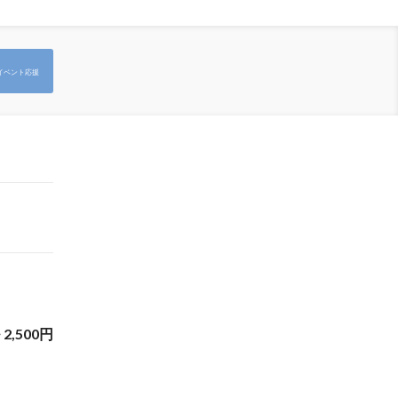
イベント応援
~
2,500
円