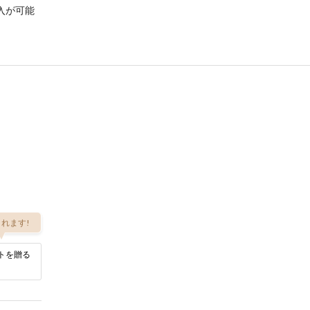
入が可能
れます!
トを贈る