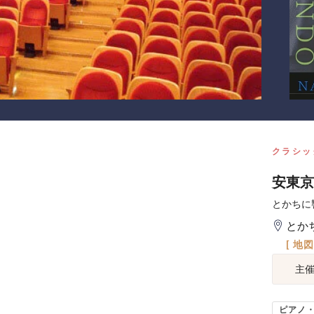
クラシッ
安東京
とかちに
とか
[ 地
主
ピアノ