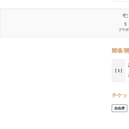
5
ブラボ
開場/
[ 1 ]
チケッ
自由席