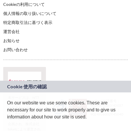
Cookieの利用について
個人情報の取り扱いについて
特定商取引法に基づく表示
運営会社
お知らせ
お問い合わせ
本サービスは、NTT
JASRAC許諾番号：
On our website we use some cookies. These are
ドコモグループの新
9024936001Y45037
規事業創出プログラ
necessary for our site to work properly and to give us
JASRAC許諾番号：
ム「docomo
9024936002Y45040
information about how our site is used.
STARTUP」を通じて
企画され、株式会社
teketにより運営され