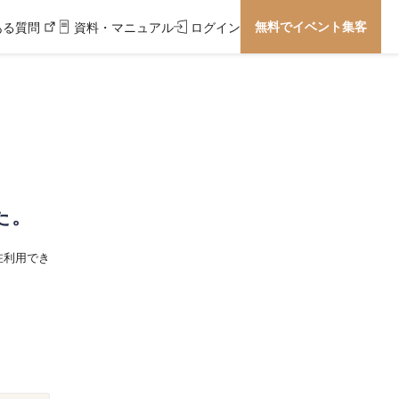
無料でイベント集客
ある質問
資料・マニュアル
ログイン
た。
在利用でき