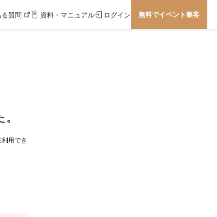
無料でイベント集客
ある質問
資料・マニュアル
ログイン
た。
在利用でき