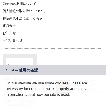
Cookieの利用について
個人情報の取り扱いについて
特定商取引法に基づく表示
運営会社
お知らせ
お問い合わせ
本サービスは、NTT
JASRAC許諾番号：
On our website we use some cookies. These are
ドコモグループの新
9024936001Y45037
規事業創出プログラ
necessary for our site to work properly and to give us
JASRAC許諾番号：
ム「docomo
9024936002Y45040
information about how our site is used.
STARTUP」を通じて
企画され、株式会社
teketにより運営され