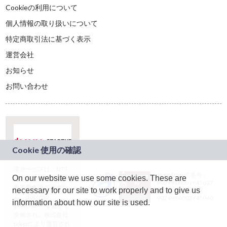
Cookieの利用について
個人情報の取り扱いについて
特定商取引法に基づく表示
運営会社
お知らせ
お問い合わせ
本サービスは、NTT
JASRAC許諾番号：
On our website we use some cookies. These are
ドコモグループの新
9024936001Y45037
規事業創出プログラ
necessary for our site to work properly and to give us
JASRAC許諾番号：
ム「docomo
9024936002Y45040
information about how our site is used.
STARTUP」を通じて
企画され、株式会社
teketにより運営され