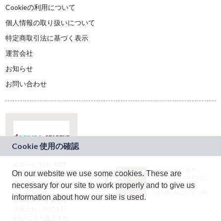
Cookieの利用について
個人情報の取り扱いについて
特定商取引法に基づく表示
運営会社
お知らせ
お問い合わせ
本サービスは、NTT
JASRAC許諾番号：
On our website we use some cookies. These are
ドコモグループの新
9024936001Y45037
規事業創出プログラ
necessary for our site to work properly and to give us
JASRAC許諾番号：
ム「docomo
9024936002Y45040
information about how our site is used.
STARTUP」を通じて
企画され、株式会社
teketにより運営され