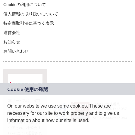
Cookieの利用について
個人情報の取り扱いについて
特定商取引法に基づく表示
運営会社
お知らせ
お問い合わせ
本サービスは、NTT
JASRAC許諾番号：
On our website we use some cookies. These are
ドコモグループの新
9024936001Y45037
規事業創出プログラ
necessary for our site to work properly and to give us
JASRAC許諾番号：
ム「docomo
9024936002Y45040
information about how our site is used.
STARTUP」を通じて
企画され、株式会社
teketにより運営され