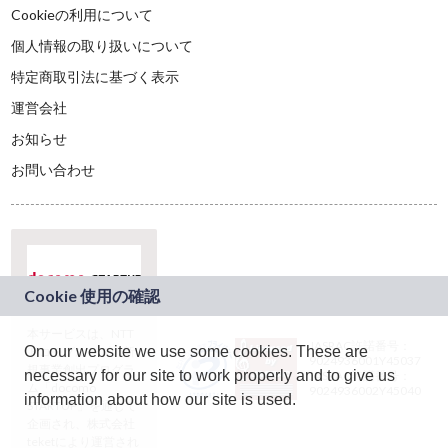
Cookieの利用について
個人情報の取り扱いについて
特定商取引法に基づく表示
運営会社
お知らせ
お問い合わせ
本サービスは、NTT
JASRAC許諾番号：
On our website we use some cookies. These are
ドコモグループの新
9024936001Y45037
規事業創出プログラ
necessary for our site to work properly and to give us
JASRAC許諾番号：
ム「docomo
9024936002Y45040
information about how our site is used.
STARTUP」を通じて
企画され、株式会社
teketにより運営され