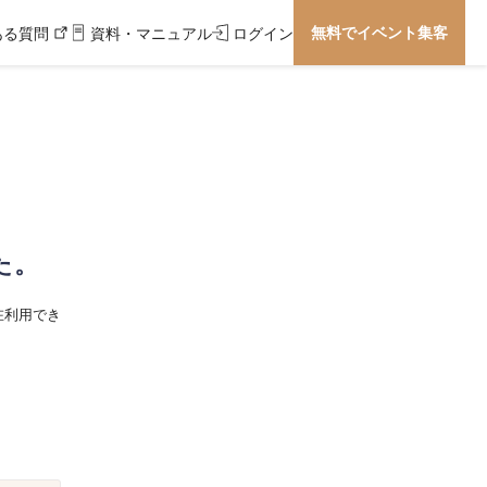
無料でイベント集客
ある質問
資料・マニュアル
ログイン
た。
在利用でき