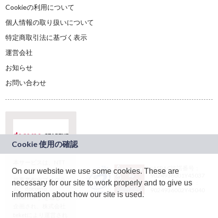
Cookieの利用について
個人情報の取り扱いについて
特定商取引法に基づく表示
運営会社
お知らせ
お問い合わせ
本サービスは、NTT
JASRAC許諾番号：
On our website we use some cookies. These are
ドコモグループの新
9024936001Y45037
規事業創出プログラ
necessary for our site to work properly and to give us
JASRAC許諾番号：
ム「docomo
9024936002Y45040
information about how our site is used.
STARTUP」を通じて
企画され、株式会社
teketにより運営され