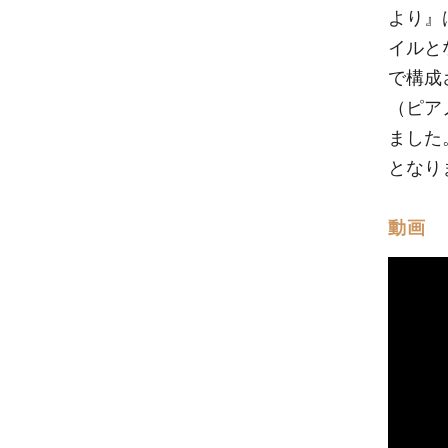
より』
イルとなって
で構成
（ピア
ました
とな
動画