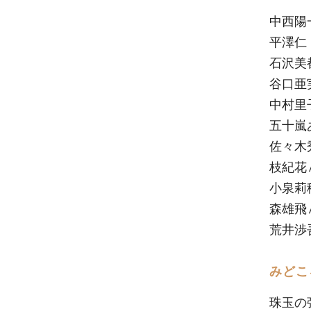
中西陽
平澤仁
石沢美
谷口亜
中村里
五十嵐
佐々木
枝紀花
小泉莉
森雄飛
荒井渉
みどこ
珠玉の