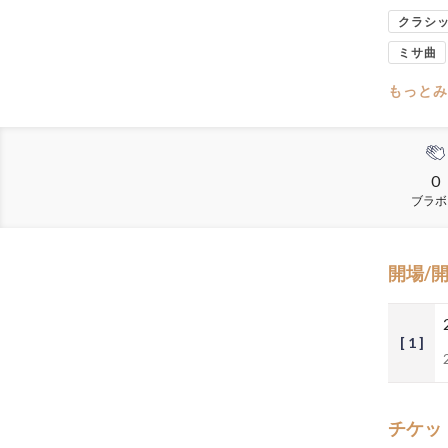
クラシ
ミサ曲
もっとみ
0
ブラボ
開場/
[ 1 ]
チケッ