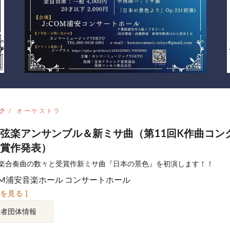
ク
オーケストラ
弦楽アンサンブル＆新ミサ曲（第11回K作曲コン
賞作発表）
楽合奏曲の数々と受賞作新ミサ曲『日本の景色』を初演します！！
COM浦安音楽ホール コンサートホール
図を見る ]
催者団体情報