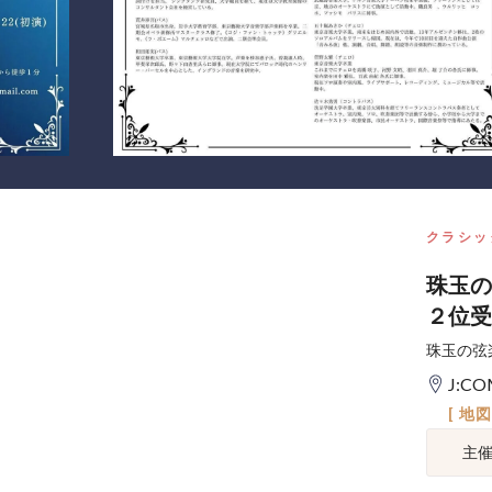
クラシッ
珠玉の
２位受
珠玉の弦
J:
[ 地
主