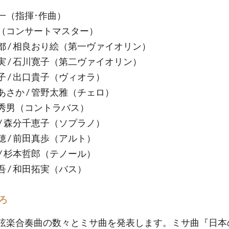
一（指揮･作曲）
（コンサートマスター）
都 / 相良おり絵（第一ヴァイオリン）
実 / 石川寛子（第二ヴァイオリン）
子 / 出口貴子（ヴィオラ）
あさか / 管野太雅（チェロ）
秀男（コントラバス）
 / 森分千恵子（ソプラノ）
穂 / 前田真歩（アルト）
 / 杉本哲郎（テノール）
吾 / 和田拓実（バス）
ろ
弦楽合奏曲の数々とミサ曲を発表します。ミサ曲『日本