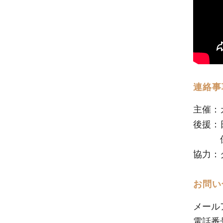
連絡事
主催：
後援：
保険
協力：
お問い
メール
電話番