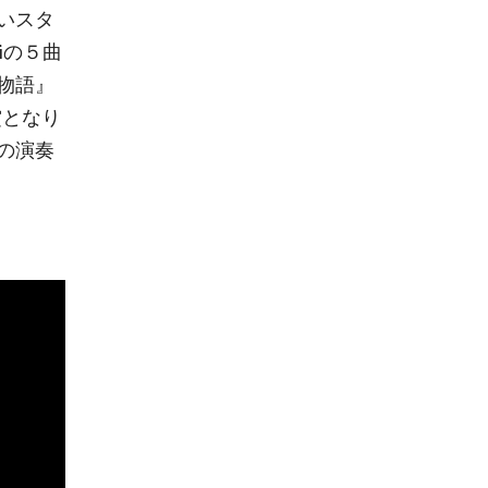
いスタ
Deiの５曲
敷物語』
賞となり
の演奏