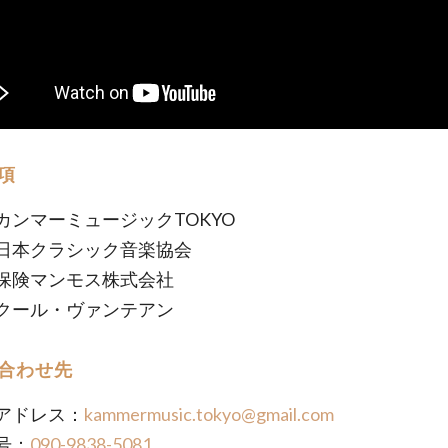
項
カンマーミュージックTOKYO
日本クラシック音楽協会
マンモス株式会社
クール・ヴァンテアン
合わせ先
アドレス：
kammermusic.tokyo@gmail.com
号：
090-9838-5081