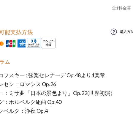
全
1
料金帯
可能支払方法
購入方
ラム
フスキー : 弦楽セレナーデ Op.48より1楽章
セン：ロマンス Op.26
一：ミサ曲「日本の景色より」Op.22(世界初演）
：ホルベルク組曲 Op.40
ベルク：浄夜 Op.4