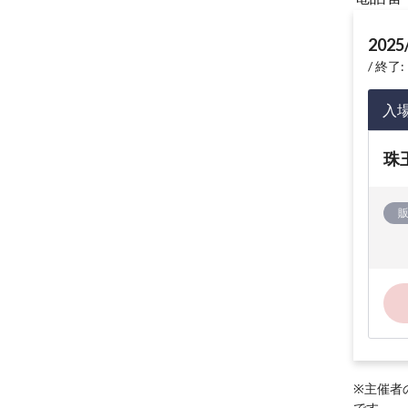
2025
終了: 
入
珠
※主催者
です。