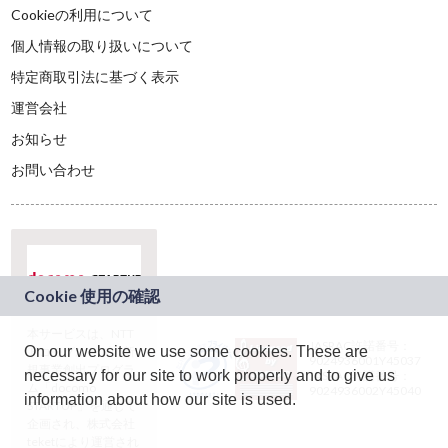
Cookieの利用について
個人情報の取り扱いについて
特定商取引法に基づく表示
運営会社
お知らせ
お問い合わせ
本サービスは、NTT
JASRAC許諾番号：
On our website we use some cookies. These are
ドコモグループの新
9024936001Y45037
規事業創出プログラ
necessary for our site to work properly and to give us
JASRAC許諾番号：
ム「docomo
9024936002Y45040
information about how our site is used.
STARTUP」を通じて
企画され、株式会社
teketにより運営され