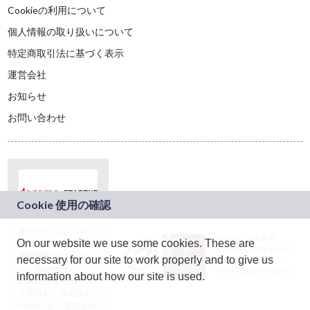
Cookieの利用について
個人情報の取り扱いについて
特定商取引法に基づく表示
運営会社
お知らせ
お問い合わせ
本サービスは、NTT
JASRAC許諾番号：
On our website we use some cookies. These are
ドコモグループの新
9024936001Y45037
規事業創出プログラ
necessary for our site to work properly and to give us
JASRAC許諾番号：
ム「docomo
9024936002Y45040
information about how our site is used.
STARTUP」を通じて
企画され、株式会社
teketにより運営され