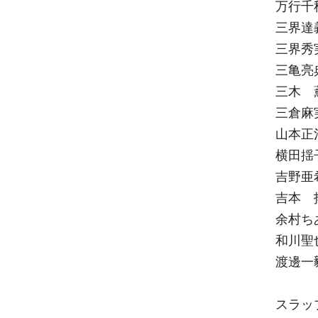
万行千
三界達
三界秀
三亀亮
三木 
三倉麻
山本正
横田揺
吉野亜
吉本 
余村ち
和川聖
渡邊一
スラッ