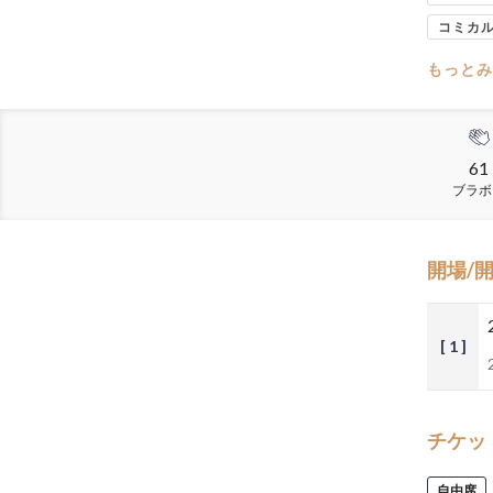
コミカ
もっとみ
61
ブラボ
開場/
[ 1 ]
チケッ
自由席