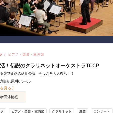
ク
ピアノ・楽器・室内楽
活！伝説のクラリネットオーケストラTCCP
年の奏楽堂企画の延期公演、今度こそ大大復活！！
製鉄 紀尾井ホール
図を見る ]
催者団体情報
ック
ピアノ・楽器・室内楽
クラリネット
爆笑
コンサート