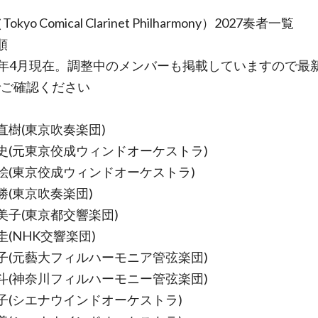
Tokyo Comical Clarinet Philharmony）2027奏者一覧
順
26年4月現在。調整中のメンバーも掲載していますので最
でご確認ください
直樹(東京吹奏楽団)
史(元東京佼成ウィンドオーケストラ)
絵(東京佼成ウィンドオーケストラ)
勝(東京吹奏楽団)
美子(東京都交響楽団)
(NHK交響楽団)
子(元藝大フィルハーモニア管弦楽団)
斗(神奈川フィルハーモニー管弦楽団)
子(シエナウインドオーケストラ)