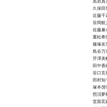
黒岩真
久保田
近藤千
笹岡航
佐藤兼
重松希
篠塚友
島谷万
芹澤美
田中香
谷口玄
田村知
塚本啓
照沼夢
堂面宏