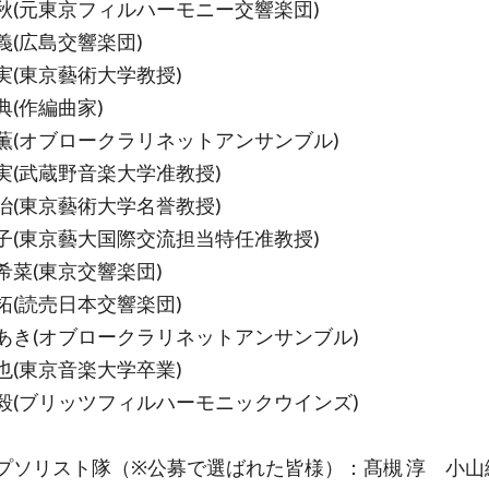
秋(元東京フィルハーモニー交響楽団)
義(広島交響楽団)
実(東京藝術大学教授)
典(作編曲家)
薫(オブロークラリネットアンサンブル)
実(武蔵野音楽大学准教授)
治(東京藝術大学名誉教授)
子(東京藝大国際交流担当特任准教授)
希菜(東京交響楽団)
拓(読売日本交響楽団)
あき(オブロークラリネットアンサンブル)
也(東京音楽大学卒業)
毅(ブリッツフィルハーモニックウインズ)
プソリスト隊（※公募で選ばれた皆様）：髙槻 淳 小