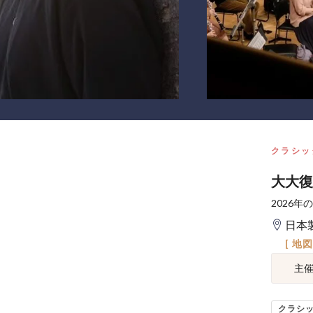
クラシッ
大大復
2026
日本
[ 地
主
クラシ