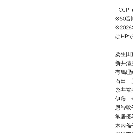
TCCP（
※50音
※20
はHP
粟生田
新井清
有馬理
石田 
糸井裕
伊藤 圭
恩智聡
亀居優
木内倫