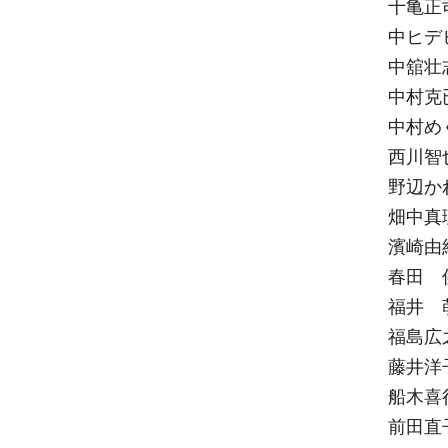
十亀正
中ヒデ
中舘壮
中村克
中村め
西川智
野辺か
畑中真
濱崎由
春田 
福井 
福島広
藤井洋
船木喜
前田直