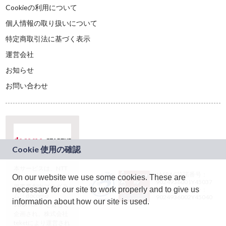
Cookieの利用について
個人情報の取り扱いについて
特定商取引法に基づく表示
運営会社
お知らせ
お問い合わせ
本サービスは、NTT
JASRAC許諾番号：
On our website we use some cookies. These are
ドコモグループの新
9024936001Y45037
規事業創出プログラ
necessary for our site to work properly and to give us
JASRAC許諾番号：
ム「docomo
9024936002Y45040
information about how our site is used.
STARTUP」を通じて
企画され、株式会社
teketにより運営され