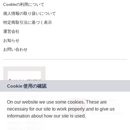
Cookieの利用について
個人情報の取り扱いについて
特定商取引法に基づく表示
運営会社
お知らせ
お問い合わせ
本サービスは、NTT
JASRAC許諾番号：
On our website we use some cookies. These are
ドコモグループの新
9024936001Y45037
規事業創出プログラ
necessary for our site to work properly and to give us
JASRAC許諾番号：
ム「docomo
9024936002Y45040
information about how our site is used.
STARTUP」を通じて
企画され、株式会社
teketにより運営され