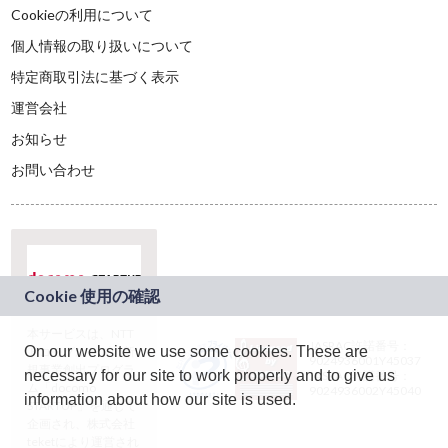
Cookieの利用について
個人情報の取り扱いについて
特定商取引法に基づく表示
運営会社
お知らせ
お問い合わせ
本サービスは、NTT
JASRAC許諾番号：
On our website we use some cookies. These are
ドコモグループの新
9024936001Y45037
規事業創出プログラ
necessary for our site to work properly and to give us
JASRAC許諾番号：
ム「docomo
9024936002Y45040
information about how our site is used.
STARTUP」を通じて
企画され、株式会社
teketにより運営され